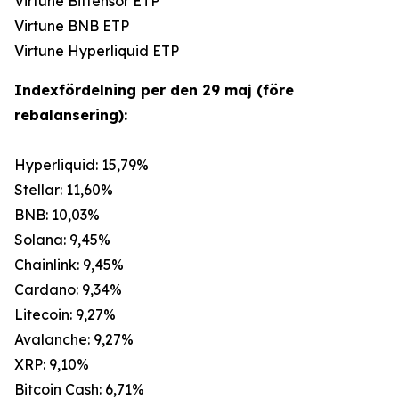
Virtune Bittensor ETP
Virtune BNB ETP
Virtune Hyperliquid ETP
Indexfördelning per den 29 maj (före
rebalansering):
Hyperliquid: 15,79%
Stellar: 11,60%
BNB: 10,03%
Solana: 9,45%
Chainlink: 9,45%
Cardano: 9,34%
Litecoin: 9,27%
Avalanche: 9,27%
XRP: 9,10%
Bitcoin Cash: 6,71%