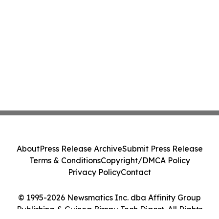
About
Press Release Archive
Submit Press Release
Terms & Conditions
Copyright/DMCA Policy
Privacy Policy
Contact
© 1995-2026 Newsmatics Inc. dba Affinity Group
Publishing & Guinea Bissau Tech Digest. All Rights