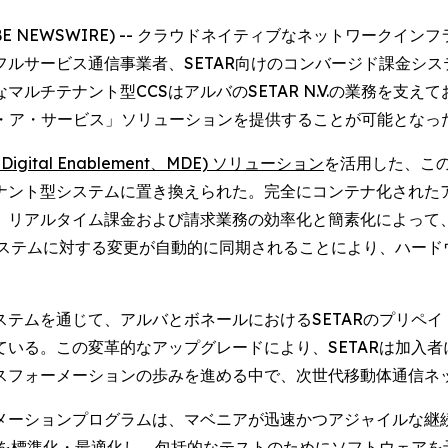
 (GLOBE NEWSWIRE) -- クラウドネイティブなネット
サービス通信事業者、SETAR向けのコンバージド課金システム 
ルチテナント型CCSはアルバのSETAR N.V.の業務を支え
ズ・ア・サービス」ソリューションを提供することが可能となっ
gital Enablement、MDE) ソリューション
を活用した、この
ナント型システムに置き換えられた。完全にコンテナ化された
リアルタイム課金および請求業務の効率化と簡素化によって、大
システムに対する変更が自動的に同期されることにより、ハー
テムを通じて、アルバとボネールにおけるSETARのプリペ
いる。この変革的なアップグレードにより、SETARは加入
スフォーメーションの歩みを進める中で、次世代移動体通信ネ
メーションプログラムは、マベニアが迅速かつアジャイルな継
トを標準化・最適化し、包括的なテストのためにソフトウェアを予