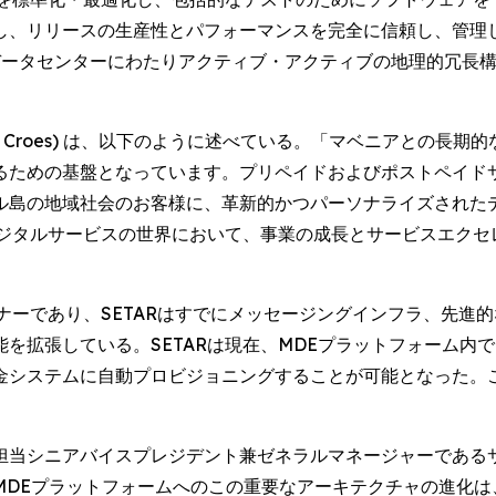
し、リリースの生産性とパフォーマンスを完全に信頼し、管理
データセンターにわたりアクティブ・アクティブの地理的冗長
land Croes) は、以下のように述べている。「マベニアとの
るための基盤となっています。プリペイドおよびポストペイド
ル島の地域社会のお客様に、革新的かつパーソナライズされた
デジタルサービスの世界において、事業の成長とサービスエク
トナーであり、SETARはすでにメッセージングインフラ、先進
を拡張している。SETARは現在、MDEプラットフォーム内で
金システムに自動プロビジョニングすることが可能となった。
ニアバイスプレジデント兼ゼネラルマネージャーであるサンディープ
MDEプラットフォームへのこの重要なアーキテクチャの進化は