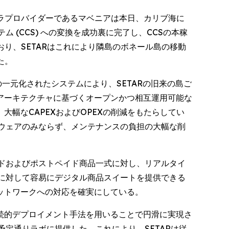
ワークインフラプロバイダーであるマベニアは本日、カリブ海に
(CCS) への変換を成功裏に完了し、CCSの本稼
ており、SETARはこれにより隣島のボネール島の移動
た。
一元化されたシステムにより、SETARの旧来の島ご
アーキテクチャに基づくオープンかつ相互運用可能な
幅なCAPEXおよびOPEXの削減をもたらしてい
ドウェアのみならず、メンテナンスの負担の大幅な削
イドおよびポストペイド商品一式に対し、リアルタイ
者に対して容易にデジタル商品スイートを提供できる
ットワークへの対応を確実にしている。
続的デプロイメント手法を用いることで円滑に実現さ
定通りラボに提供した。これにより、SETARは従