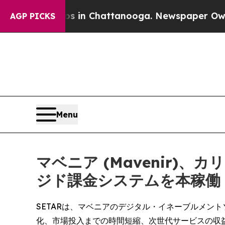
se
Chaos in Chattanooga. Newspaper Owner Calls
AGP PICKS
Menu
マベニア (Mavenir)
ジド課金システムを本稼働
SETARは、マベニアのデジタル・イネーブルメン
化、市場投入までの時間短縮、次世代サービスの収