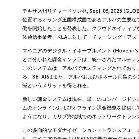
テキサス州リチャードソン発, Sept. 03, 2025
位置するオランダ王国構成国であるアルバの主要なフル
働を開始したことを発表した。クラウドネイティブなマ
体通信事業者、KLAに対して「チャージング・ア
マベニアのデジタル・イネーブルメント (Mavenir’s Di
とに分かれた課金インフラは、統一されたマルチテ
このシステムは、アルバでホスティングされており、
る。SETARはまた、アルバおよびボネール両島の
減というメリットを得られる。
新しい課金システムは現在、単一のコンバージドシス
ムのオンラインおよびオフライン課金機能を提供して
ようになり、カリブ海地域でのネットワークトラン
この多面的なモダナイゼーション・トランスフォー
れ、マベニアのチームはSETARの既存データセッ