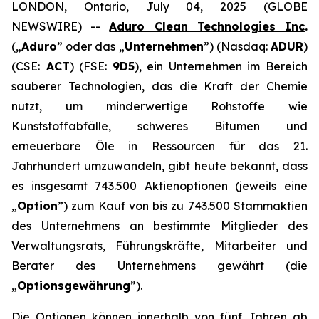
LONDON, Ontario, July 04, 2025 (GLOBE
NEWSWIRE) --
Aduro Clean Technologies Inc
.
(„
Aduro
” oder das „
Unternehmen
”) (Nasdaq:
ADUR
)
(CSE:
ACT
) (FSE:
9D5
), ein Unternehmen im Bereich
sauberer Technologien, das die Kraft der Chemie
nutzt, um minderwertige Rohstoffe wie
Kunststoffabfälle, schweres Bitumen und
erneuerbare Öle in Ressourcen für das 21.
Jahrhundert umzuwandeln, gibt heute bekannt, dass
es insgesamt 743.500 Aktienoptionen (jeweils eine
„
Option
”) zum Kauf von bis zu 743.500 Stammaktien
des Unternehmens an bestimmte Mitglieder des
Verwaltungsrats, Führungskräfte, Mitarbeiter und
Berater des Unternehmens gewährt (die
„
Optionsgewährung
”).
Die Optionen können innerhalb von fünf Jahren ab